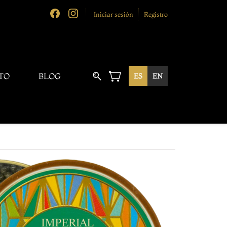
Iniciar sesión
Registro
TO
BLOG
ES
EN