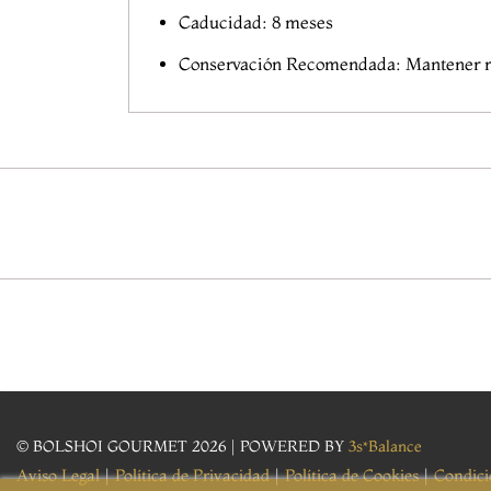
Caducidad: 8 meses
Conservación Recomendada: Mantener refr
© BOLSHOI
GOURMET 2026 |
POWERED BY
3s*Balance
Aviso Legal
|
Política de Privacidad
|
Política de Cookies
|
Condici