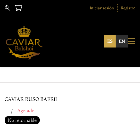
Iniciar sesión
Registro
ES
EN
CAVIAR RUSO BAERII
Agotado
No retornable